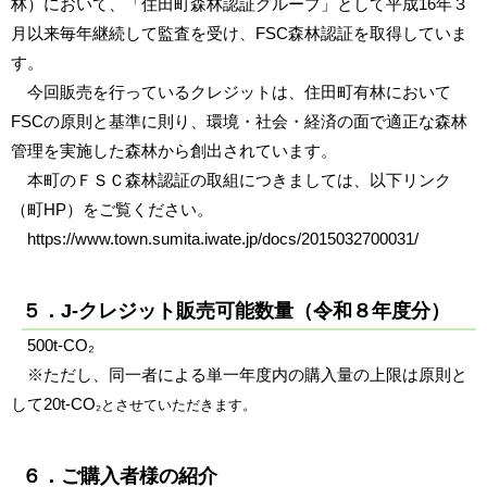
林）において、「住田町森林認証グループ」として平成16年３
月以来毎年継続して監査を受け、FSC森林認証を取得していま
す。
今回販売を行っているクレジットは、住田町有林において
FSCの原則と基準に則り、環境・社会・経済の面で適正な森林
管理を実施した森林から創出されています。
本町のＦＳＣ森林認証の取組につきましては、以下リンク
（町HP）をご覧ください。
https://www.town.sumita.iwate.jp/docs/2015032700031/
５．J-クレジット販売可能数量（令和８年度分）
500t-CO₂
※ただし、同一者による単一年度内の購入量の上限は原則と
して20t-CO
₂とさせていただきます。
６．ご購入者様の紹介