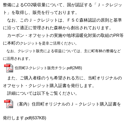
整備によるCO
2
吸収量について、国が認証する「Ｊ－クレジッ
ト」を取得し、販売を行っております。
なお、このＪ－クレジットは、ＦＳＣ森林認証の原則と基準
に沿って適正に管理された森林から創出されております。
カーボン・オフセットの実施や地球温暖化対策の取組のPR等
に本町の
クレジットを是非
ご活用ください。
なお、クレジット販売による収益については、主に町有林の整備など
に活用されます。
住田町J-クレジット販売チラシ.pdf(2MB)
また、ご購入者様のうち希望される方に、当町オリジナルの
オフセット・クレジット購入証書を発行します。
詳細については以下をご覧ください。
（案内）住田町オリジナルのＪ－クレジット購入証書を
発行します.pdf(637KB)