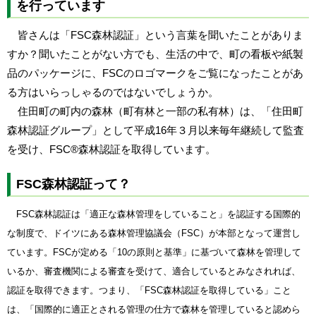
を行っています
皆さんは「
FSC
森林認証」という言葉を聞いたことがありま
すか？聞いたことがない方でも、生活の中で、町の看板や紙製
品のパッケージに、
FSC
のロゴマークをご覧になったことがあ
る方はいらっしゃるのではないでしょうか。
住田町の町内の森林（町有林と一部の私有林）は、「住田町
森林認証グループ」として平成
16
年３月以来毎年継続して監査
を受け、
FSC
®
森林認証を取得しています。
FSC
森林認証って？
FSC
森林認証は「適正な森林管理をしていること」を認証する国際的
な制度で、ドイツにある森林管理協議会（
FSC
）が本部となって運営し
ています。
FSC
が定める「
10
の原則と基準」に基づいて森林を管理して
いるか、審査機関による審査を受けて、適合しているとみなされれば、
認証を取得できます。つまり、「
FSC
森林認証を取得している」こと
は、「国際的に適正とされる管理の仕方で森林を管理していると認めら