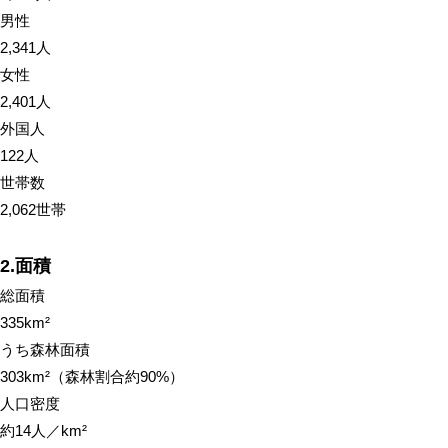
男性
2,341人
女性
2,401人
外国人
122人
世帯数
2,062世帯
2.面積
総面積
335km²
うち森林面積
303km²（森林割合約90%）
人口密度
約14人／km²