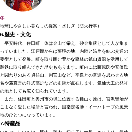
冬
地球にやさしい暮らしの提案・水しぎ（防火行事）
6.歴史・文化
平安時代、住田町一体は金山で栄え、砂金集落として人が集ま
っていました。江戸期からは藩境の地、内陸と沿岸を結ぶ交通の
要衡として発展。町を取り囲む豊かな森林の鉱山資源を活用して
製鉄に取り組んできた歴史もあります。町内には藤原氏や安倍氏
と関わりのある貞任山、判官山など、平泉との関連を思わせる地
名や藩直営の洋式高炉などの史跡が点在します。気仙大工の発祥
の地としても広く知られています。
また、住田町と奥州市の境に位置する種山ヶ原は、宮沢賢治が
こよなく愛した場所と言われ、国指定名勝・イーハトーブの風景
地のひとつになっています。
7.特産品