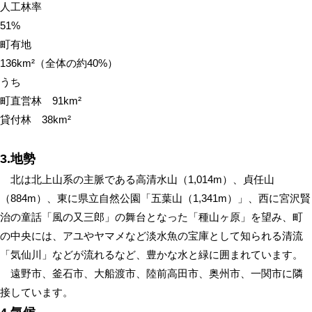
人工林率
51%
町有地
136km²（全体の約40%）
うち
町直営林 91km²
貸付林 38km²
3.地勢
北は北上山系の主脈である高清水山（1,014m）、貞任山
（884m）、東に県立自然公園「五葉山（1,341m）」、西に宮沢賢
治の童話「風の又三郎」の舞台となった「種山ヶ原」を望み、町
の中央には、アユやヤマメなど淡水魚の宝庫として知られる清流
「気仙川」などが流れるなど、豊かな水と緑に囲まれています。
遠野市、釜石市、大船渡市、陸前高田市、奥州市、一関市に隣
接しています。