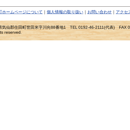
町ホームページについて
｜
個人情報の取り扱い
｜
お問い合わせ
｜
アクセ
仙郡住田町世田米字川向88番地1 TEL 0192-46-2111(代表) FAX 019
ts reserved.