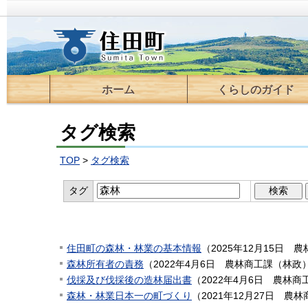
ホーム
くらしのガイド
届出・登録・証明
住宅
ごみ・環境
保育・教育
税金
医療・保険・年金
福祉・介護
交通
情報通信
上下水道
住民活動支援
移住支援
相談
タグ検索
TOP
>
タグ検索
タグ
検索結果
4
件
住田町の森林・林業の基本情報
（
2025年12月15日
農
森林所有者の責務
（
2022年4月6日
農林商工課（林政
伐採及び伐採後の造林届出書
（
2022年4月6日
農林商
森林・林業日本一の町づくり
（
2021年12月27日
農林