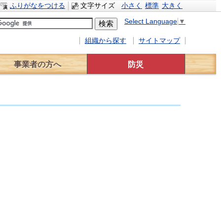
ふりがなをつける
文字サイズ
小さく
標準
大きく
Select Language
▼
組織から探す
サイトマップ
事業者の方へ
防災
事業者へのお知らせ
入札情報
有料広告
災害対策
水防計画
緊急避難場所
交通規制情報