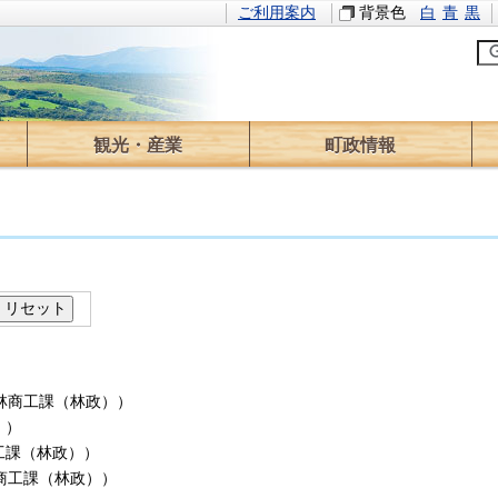
ご利用案内
背景色
白
青
黒
観光・産業
町政情報
観光情報
イベント
林業
農業
求人情報
役場のご案内
町長の部屋
情報公開
計画・方針
財政
広報
ふるさと寄附
選挙
議会
監査
林商工課（林政）
）
）
）
工課（林政）
）
商工課（林政）
）