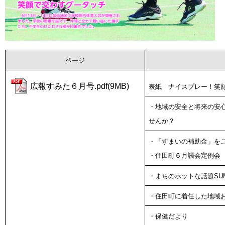
ページ
広報すみた６月号.pdf(9MB)
表紙 ナイスプレー！笑
・地域の安全と将来の安
せんか？
・「すまいの補助金」を
・住田町６月議会定例会
・
まちのホットな話題SU
・住田町に着任した地域
・
保健だより