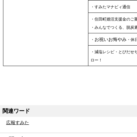
・すみたマナビィ通信
・住田町婚活支援金のご
・みんなでつくる、脱炭
お祝いお悔やみ
・
・休
・減塩レシピ・とびだせ
ロー！
関連ワード
広報すみた