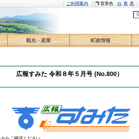
ご利用案内
背景色
白
青
黒
観光・産業
町政情報
観光情報
イベント
林業
農業
求人情報
役場のご案内
町長の部屋
情報公開
計画・方針
財政
広報
ふるさと寄附
選挙
議会
監査
広報すみた 令和８年５月号 (No.800）
ら
からご確認ください。