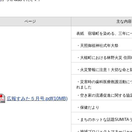
ページ
主な内容
表紙 宿場町を染める、三年に
・天照御祖神社式年大祭
・大槌町における林野火災 住田
・火災警報に注意！大切な命と
・災害時の歯科医療救護活動に
れました
・空き家の流通促進に関する協
広報すみた５月号.pdf(10MB)
・
保健だより
・
まちのホットな話題SUMITA
・地域プロジェクトマネージャ