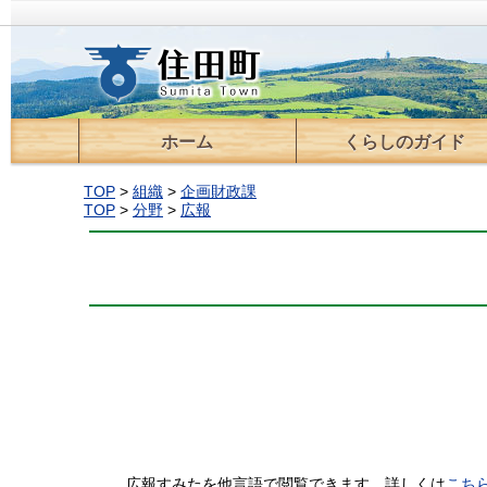
ホーム
くらしのガイド
届出・登録・証明
住宅
ごみ・環境
保育・教育
税金
医療・保険・年金
福祉・介護
交通
情報通信
上下水道
住民活動支援
移住支援
相談
TOP
>
組織
>
企画財政課
TOP
>
分野
>
広報
広報すみたを他言語で閲覧できます。詳しくは
こち