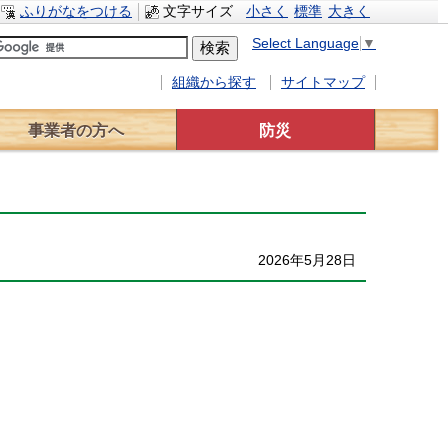
ふりがなをつける
文字サイズ
小さく
標準
大きく
Select Language
▼
組織から探す
サイトマップ
事業者の方へ
防災
事業者へのお知らせ
入札情報
有料広告
災害対策
水防計画
緊急避難場所
交通規制情報
2026年5月28日