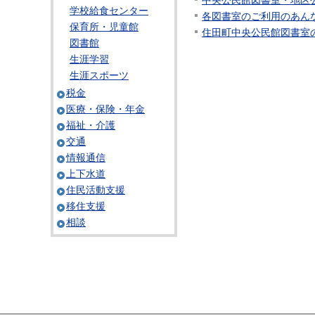
中央公民館図書室・地区
学校給食センター
各図書室のご利用のあん
保育所・児童館
住田町中央公民館図書室
図書館
生涯学習
生涯スポーツ
税金
医療・保険・年金
福祉・介護
交通
情報通信
上下水道
住民活動支援
移住支援
相談