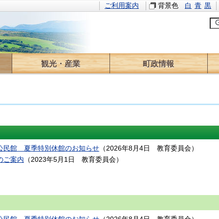
ご利用案内
背景色
白
青
黒
観光・産業
町政情報
観光情報
イベント
林業
農業
求人情報
役場のご案内
町長の部屋
情報公開
計画・方針
財政
広報
ふるさと寄附
選挙
議会
監査
公民館 夏季特別休館のお知らせ
（
2026年8月4日
教育委員会
）
のご案内
（
2023年5月1日
教育委員会
）