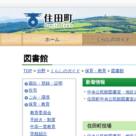
ホーム
くらしのガイド
届出・登録・証明
住宅
ごみ・環境
保育・教育
税金
医療・保険・年金
福祉・介護
交通
情報通信
上下水道
住民活動支援
移住支援
相談
図書館
TOP
>
分野
>
くらしのガイド
>
保育・教育
>
図書館
新着情報
届出・登録・証明
住宅
中央公民館図書室・地区
ごみ・環境
住田町中央公民館図書室
保育・教育
教育委員会
手続き・制度
住田町役場
中高一貫教育
学校紹介