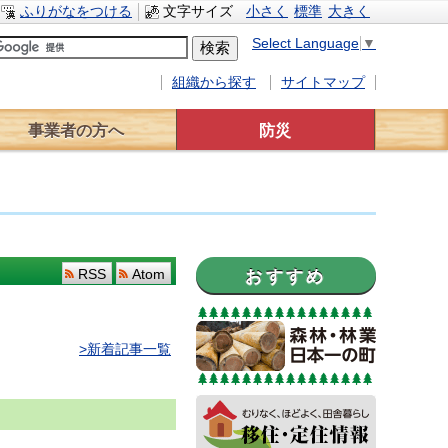
ふりがなをつける
文字サイズ
小さく
標準
大きく
Select Language
▼
組織から探す
サイトマップ
事業者の方へ
防災
事業者へのお知らせ
入札情報
有料広告
災害対策
水防計画
緊急避難場所
交通規制情報
おすすめ
RSS
Atom
>新着記事一覧