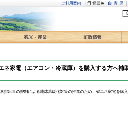
ご利用案内
背景色
白
青
黒
観光・産業
町政情報
観光情報
イベント
林業
農業
求人情報
役場のご案内
町長の部屋
情報公開
計画・方針
財政
広報
ふるさと寄附
選挙
議会
監査
エネ家電（エアコン・冷蔵庫）を購入する方へ補
素排出量の抑制による地球温暖化対策の推進のため、省エネ家電を購入