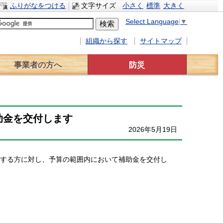
ふりがなをつける
文字サイズ
小さく
標準
大きく
Select Language
▼
組織から探す
サイトマップ
事業者の方へ
防災
事業者へのお知らせ
入札情報
有料広告
災害対策
水防計画
緊急避難場所
交通規制情報
助金を交付します
2026年5月19日
する方に対し、予算の範囲内において補助金を交付し