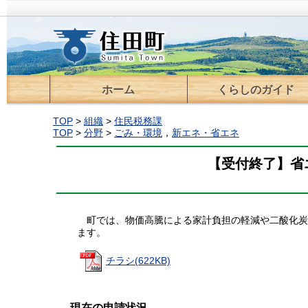
ホーム
くらしのガイド
届出・登録・証明
住宅
ごみ・環境
保育・教育
税金
医療・保険・年金
福祉・介護
交通
情報通信
上下水道
住民活動支援
移住支援
相談
TOP
>
組織
>
住民税務課
TOP
>
分野
>
ごみ・環境
，
新エネ・省エネ
【受付終了】省
町では、物価高騰による家計負担の軽減や二酸化炭
ます。
チラシ(622KB)
現在の申請状況