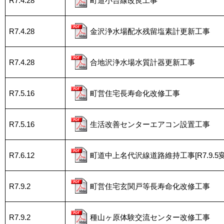
R7.4.28
町道小台線改良工事
R7.4.28
金沢浄水場配水残留塩素計更新工事
R7.4.28
合地沢浄水場水質計器更新工事
R7.5.16
町営住宅長寿命化改修工事
R7.5.16
生活改善センターエアコン設置工事
R7.6.12
町道中上名代沢線道路維持工事[R7.9.5変
R7.9.2
町営住宅玄関戸等長寿命化改修工事
R7.9.2
種山ヶ原体験交流センター改修工事