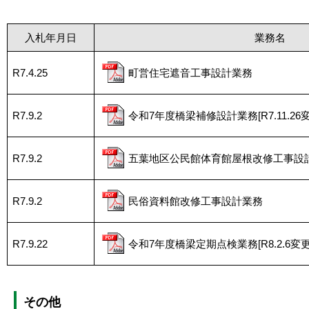
入札年月日
業務名
R7.4.25
町営住宅遮音工事設計業務
R7.9.2
令和7年度橋梁補修設計業務[R7.11.26変
R7.9.2
五葉地区公民館体育館屋根改修工事設
R7.9.2
民俗資料館改修工事設計業務
R7.9.22
令和7年度橋梁定期点検業務[R8.2.6変更
その他