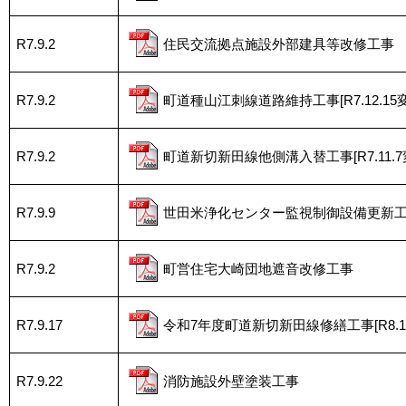
R7.9.2
住民交流拠点施設外部建具等改修工事
R7.9.2
町道種山江刺線道路維持工事[R7.12.15
R7.9.2
町道新切新田線他側溝入替工事[R7.11.7
R7.9.9
世田米浄化センター監視制御設備更新
R7.9.2
町営住宅大崎団地遮音改修工事
R7.9.17
令和7年度町道新切新田線修繕工事[R8.1.
R7.9.22
消防施設外壁塗装工事