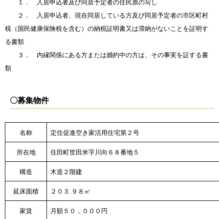
１． 入居申込者及び同居予定者の住民票の写し
２． 入居申込者、現在同居している方及び同居予定者の市区町村
税（国民健康保険税を含む）の納税証明書又は滞納がないことを証明す
る書類
３． 内縁関係にある方または婚約中の方は、その事実を証する書
類
〇募集物件
名称
定住促進空き家活用住宅第２号
所在地
住田町世田米字川向６８番地５
構造
木造２階建
延床面積
２０３.９８㎡
家賃
月額５０，０００円