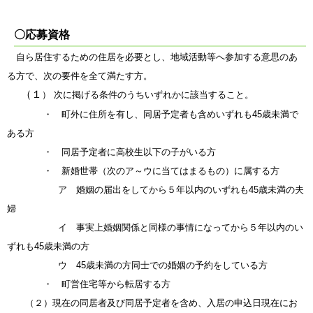
〇応募資格
自ら居住するための住居を必要とし、地域活動等へ参加する意思のあ
る方で、次の要件を全て満たす方。
（１
） 次に掲げる条件のうちいずれかに該当すること。
・ 町外に住所を有し、同居予定者も含めいずれも
45
歳未満で
ある方
・ 同居予定者に高校生以下の子がいる方
・ 新婚世帯（次のア～ウに当てはまるもの）に属する方
ア 婚姻の届出をしてから５年以内のいずれも
45
歳未満の夫
婦
イ 事実上婚姻関係と同様の事情になってから５年以内のい
ずれも
45
歳未満の方
ウ
45
歳未満の方同士での婚姻の予約をしている方
・ 町営住宅等から転居する方
（２）現在の同居者及び同居予定者を含め、入居の申込日現在にお