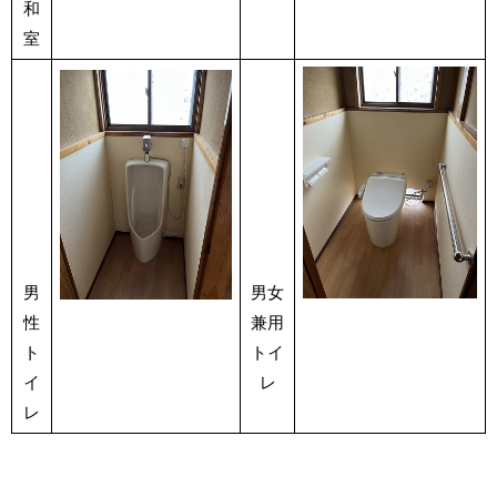
和
室
男
男女
性
兼用
ト
トイ
イ
レ
レ