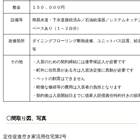
敷金
１５０，０００円
設備等
簡易水道・下水道接続済み／石油給湯器／
システムキッチ
ペースあり（１～２台分）
改修箇所
ダイニングフローリング断熱改修、ユニットバス設置、
等
その他
・入居のための契約締結には連帯保証人が必要です
・町外に住民票がある方は入居決定後に異動が必要です
・ペットの飼育はできません
・軽微な修繕等の費用は入居者の負担となります
・契約後は入居開始日までに借家人賠償責任特約付きの損
〇間取り図、写真
定住促進空き家活用住宅第2号