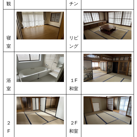
観
チン
寝
リビ
室
ング
浴
１F
室
和室
２
２F
F
和室