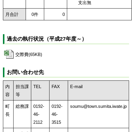
支出無
月合計
0件
0
過去の執行状況（平成27年度～）
交際費(65KB)
お問い合わせ先
内
担当課
TEL
FAX
E-mail
容
等
町
総務課
0192-
0192-
soumu@town.sumita.iwate.jp
長
46-
46-
2112
3515