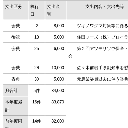
支出区分
執行
支出金
支出内容・支出先等
日
額
会費
２
8,000
ツキノワグマ対策等に係る
御祝
13
5,000
住田フーズ（株）ブロイラ
会費
25
6,000
第２回アツモリソウ保全・
会
会費
29
10,000
佐々木前岩手県副知事を慰
香典
30
5,000
元農業委員逝去に伴う香
月合計
5件
34,000
本年度累
16件
83,870
計
前年度同
14件
82,800