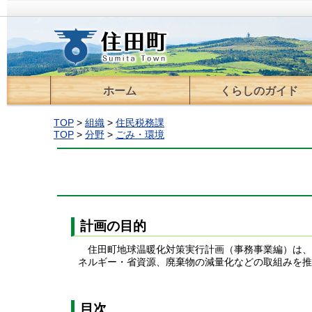
ホーム
くらしのガイド
届出・登録・証明
住宅
ごみ・環境
保育・教育
税金
医療・保険・年金
福祉・介護
交通
情報通信
上下水道
住民活動支援
移住支援
相談
TOP
>
組織
>
住民税務課
TOP
>
分野
>
ごみ・環境
計画の目的
住田町地球温暖化対策実行計画（事務事業編）は、
ネルギー・省資源、廃棄物の減量化などの取組みを推
目次