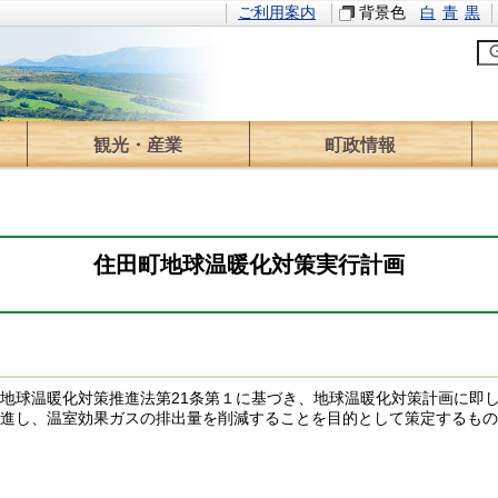
ご利用案内
背景色
白
青
黒
観光・産業
町政情報
観光情報
イベント
林業
農業
求人情報
役場のご案内
町長の部屋
情報公開
計画・方針
財政
広報
ふるさと寄附
選挙
議会
監査
住田町地球温暖化対策実行計画
地球温暖化対策推進法第21条第１に基づき、地球温暖化対策計画に即
進し、温室効果ガスの排出量を削減することを目的として策定するもの