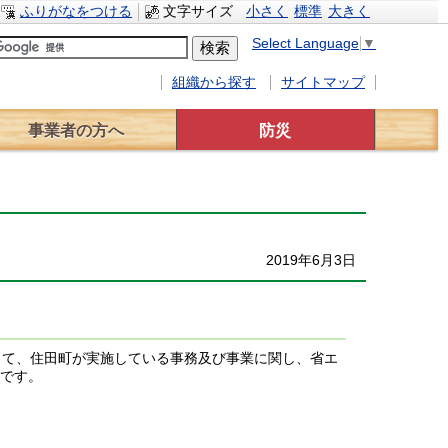
ふりがなをつける
文字サイズ
小さく
標準
大きく
Select Language
▼
組織から探す
サイトマップ
事業者の方へ
防災
事業者へのお知らせ
入札情報
有料広告
災害対策
水防計画
緊急避難場所
交通規制情報
2019年6月3日
して、住田町が実施している事務及び事業に関し、省エ
です。