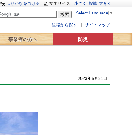
ふりがなをつける
文字サイズ
小さく
標準
大きく
Select Language
▼
組織から探す
サイトマップ
事業者の方へ
防災
事業者へのお知らせ
入札情報
有料広告
災害対策
水防計画
緊急避難場所
交通規制情報
2023年5月31日