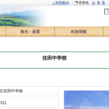
ご利用案内
背景色
白
青
黒
観光・産業
町政情報
観光情報
イベント
林業
農業
求人情報
役場のご案内
町長の部屋
情報公開
計画・方針
財政
広報
ふるさと寄附
選挙
議会
監査
住田中学校
立住田中学校
2311