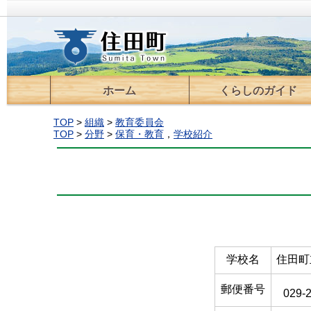
ホーム
くらしのガイド
届出・登録・証明
住宅
ごみ・環境
保育・教育
税金
医療・保険・年金
福祉・介護
交通
情報通信
上下水道
住民活動支援
移住支援
相談
TOP
>
組織
>
教育委員会
TOP
>
分野
>
保育・教育
，
学校紹介
学校名
住田町
郵便番号
029-